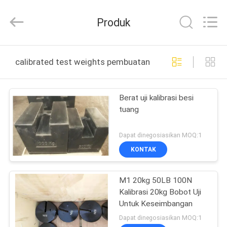
2026
Changzhou
Skyerscale
Produk
Co.,Limited.
All
Rights
Reserved.
RUMAH
calibrated test weights pembuatan online
PRODUK
Berat uji kalibrasi besi
tuang
VIDEO
Dapat dinegosiasikan MOQ:1
TENTANG
KONTAK
KAMI
M1 20kg 50LB 100N
Kalibrasi 20kg Bobot Uji
TUR
Untuk Keseimbangan
PABRIK
Dapat dinegosiasikan MOQ:1