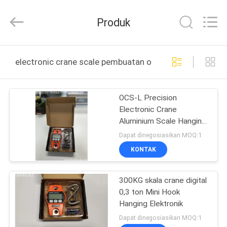
2026
Changzhou
Skyerscale
Produk
Co.,Limited.
All
Rights
Reserved.
RUMAH
electronic crane scale pembuatan online
PRODUK
OCS-L Precision
Electronic Crane
VIDEO
Aluminium Scale Hanging
Scale / Weighing Scale
Dapat dinegosiasikan MOQ:1
300kg 600lb
TENTANG
KONTAK
KAMI
300KG skala crane digital
0,3 ton Mini Hook
TUR
Hanging Elektronik
PABRIK
Dapat dinegosiasikan MOQ:1