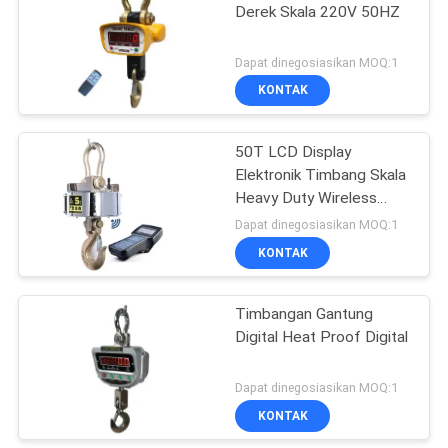
Derek Skala 220V 50HZ
Dapat dinegosiasikan MOQ:1
KONTAK
50T LCD Display
Elektronik Timbang Skala
Heavy Duty Wireless
Crane
Dapat dinegosiasikan MOQ:1
KONTAK
Timbangan Gantung
Digital Heat Proof Digital
Dapat dinegosiasikan MOQ:1
KONTAK