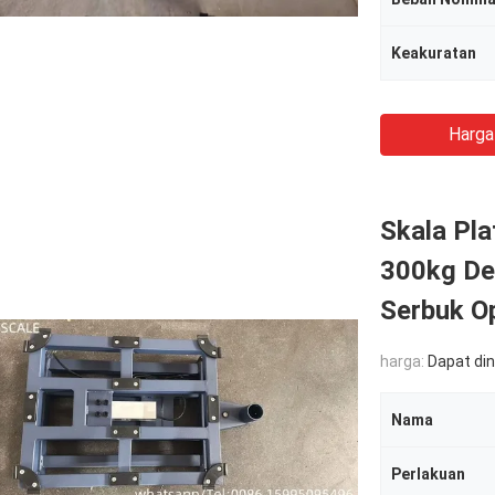
Keakuratan
Harga
Skala Pla
300kg De
Serbuk O
harga:
Dapat di
Nama
Perlakuan