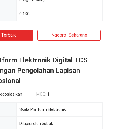
0,1KG
 Terbaik
Ngobrol Sekarang
tform Elektronik Digital TCS
ngan Pengolahan Lapisan
psional
negosiasikan
MOQ:
1
Skala Platform Elektronik
Dilapisi oleh bubuk