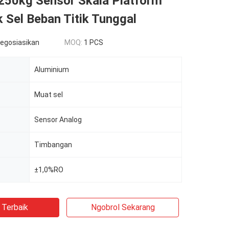
 250kg Sensor Skala Platform
k Sel Beban Titik Tunggal
negosiasikan
MOQ:
1 PCS
Aluminium
Muat sel
Sensor Analog
Timbangan
±1,0%RO
 Terbaik
Ngobrol Sekarang