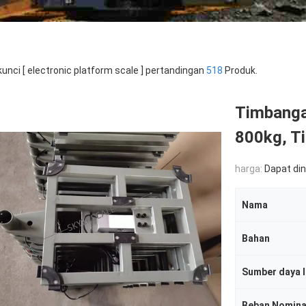
kunci [ electronic platform scale ] pertandingan
518
Produk.
Timbanga
800kg, T
harga:
Dapat di
Nama
Bahan
Sumber daya l
Beban Nomina