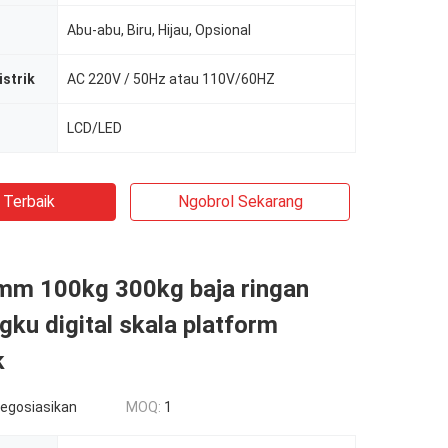
Abu-abu, Biru, Hijau, Opsional
istrik
AC 220V / 50Hz atau 110V/60HZ
LCD/LED
 Terbaik
Ngobrol Sekarang
m 100kg 300kg baja ringan
gku digital skala platform
k
negosiasikan
MOQ:
1