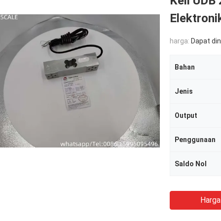
Keli UDB
Elektroni
harga:
Dapat di
Bahan
Jenis
Output
Penggunaan
Saldo Nol
Harga