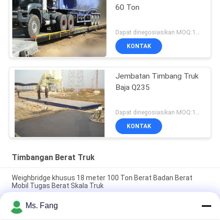
60 Ton
Dapat dinegosiasikan MOQ:1set
KONTAK
Jembatan Timbang Truk
Baja Q235
Dapat dinegosiasikan MOQ:1set
KONTAK
Timbangan Berat Truk
Weighbridge khusus 18 meter 100 Ton Berat Badan Berat
Mobil Tugas Berat Skala Truk
Ms. Fang
18m Heavy Duty Car Weighbridge Truck Scale Dengan 100t
Nominal Load Dan Desain Disesuaikan