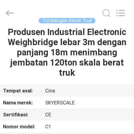
2026
Changzhou
Skyerscale
Co.,Limited.
All
Timbangan Berat Truk
Rights
Reserved.
Produsen Industrial Electronic
RUMAH
Weighbridge lebar 3m dengan
PRODUK
panjang 18m menimbang
jembatan 120ton skala berat
VIDEO
truk
TENTANG
Tempat asal:
Cina
KAMI
Nama merek:
SKYERSCALE
Sertifikasi:
CE
TUR
PABRIK
Nomor model:
C1