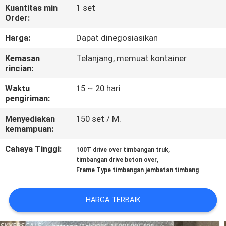
Kuantitas min
1 set
Order:
KONTROL
KUALITAS
Harga:
Dapat dinegosiasikan
Kemasan
Telanjang, memuat kontainer
rincian:
BERITA
Waktu
15 ~ 20 hari
pengiriman:
KASUS-
KASUS
Menyediakan
150 set / M.
kemampuan:
Cahaya Tinggi:
,
MINTA
100T drive over timbangan truk
,
timbangan drive beton over
KUTIPAN
Frame Type timbangan jembatan timbang
SITEMAP
HARGA TERBAIK