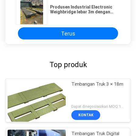
Produsen Industrial Electronic
Weighbridge lebar 3m dengan
panjang 18m menimbang jembatan
120ton skala berat truk
Terus
Top produk
Timbangan Truk 3 × 18m
Dapat dinegosiasikan MOQ:1set
KONTAK
Timbangan Truk Digital