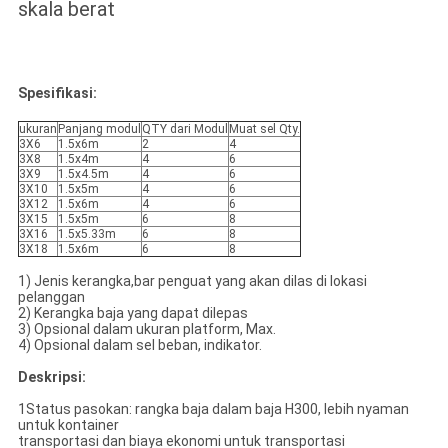
skala berat
Spesifikasi:
ukuran
Panjang modul
QTY dari Modul
Muat sel Qty.
3X6
1.5x6m
2
4
3X8
1.5x4m
4
6
3X9
1.5x4.5m
4
6
3X10
1.5x5m
4
6
3X12
1.5x6m
4
6
3X15
1.5x5m
6
8
3X16
1.5x5.33m
6
8
3X18
1.5x6m
6
8
1) Jenis kerangka,bar penguat yang akan dilas di lokasi
pelanggan
2) Kerangka baja yang dapat dilepas
3) Opsional dalam ukuran platform, Max.
4) Opsional dalam sel beban, indikator.
Deskripsi:
1Status pasokan: rangka baja dalam baja H300, lebih nyaman
untuk kontainer
transportasi dan biaya ekonomi untuk transportasi