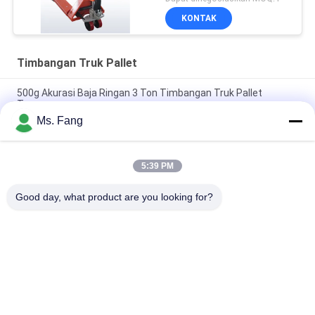
KONTAK
Timbangan Truk Pallet
500g Akurasi Baja Ringan 3 Ton Timbangan Truk Pallet
Tangan
Ms. Fang
Skala kendaraan transportasi listrik penuh 3 ton dengan
fungsi penimbang
5:39 PM
3000kg Menimbang Manual Hydraulic Hand Pallet Truck
Dengan Skala Menimbang
Good day, what product are you looking for?
Bad Request
Semua
Timbangan Berat 
Skala Berat Bench
Lantai
Timbangan Berat 
Timbangan Gandar 