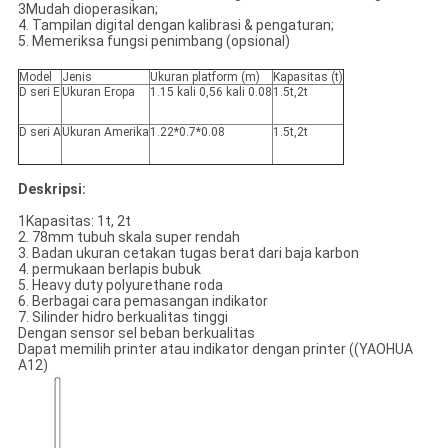
3Mudah dioperasikan;
4. Tampilan digital dengan kalibrasi & pengaturan;
5. Memeriksa fungsi penimbang (opsional)
Model
Jenis
Ukuran platform (m)
Kapasitas (t)
D seri E
Ukuran Eropa
1.15 kali 0,56 kali 0.08
1.5t,2t
D seri A
Ukuran Amerika
1.22*0.7*0.08
1.5t,2t
Deskripsi:
1Kapasitas: 1t, 2t
2. 78mm tubuh skala super rendah
3. Badan ukuran cetakan tugas berat dari baja karbon
4. permukaan berlapis bubuk
5. Heavy duty polyurethane roda
6. Berbagai cara pemasangan indikator
7. Silinder hidro berkualitas tinggi
Dengan sensor sel beban berkualitas
Dapat memilih printer atau indikator dengan printer ((YAOHUA
A12)