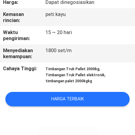
Harga:
Dapat dinegosiasikan
KONTROL
Kemasan
peti kayu
rincian:
KUALITAS
Waktu
15 ~ 20 hari
pengiriman:
BERITA
Menyediakan
1800 set/m
kemampuan:
KASUS-
Cahaya Tinggi:
,
Timbangan Truk Pallet 2000kg
KASUS
,
Timbangan Truk Pallet elektronik
timbangan palet 2000kgkg
MINTA
HARGA TERBAIK
KUTIPAN
SITEMAP