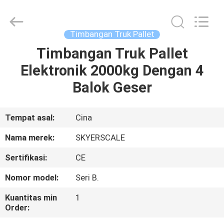
2026
Changzhou
Skyerscale
Co.,Limited.
All
Timbangan Truk Pallet
Rights
Reserved.
Timbangan Truk Pallet
RUMAH
Elektronik 2000kg Dengan 4
PRODUK
Balok Geser
VIDEO
Tempat asal:
Cina
Nama merek:
SKYERSCALE
TENTANG
Sertifikasi:
CE
KAMI
Nomor model:
Seri B.
TUR
Kuantitas min
1
Order:
PABRIK