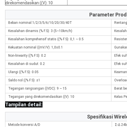
direkomendasikan ((V): 10
Parameter Prod
Beban nominal:1/2/3/5/6/10/20/30/40T
Rentang
Kesalahan dinamis (% F.S): 3 (5~10km/h)
Kesalaha
Kesalahan komprehensif statis ((% F.S): 0,1 ~ 0.5
Resisten
Kekuatan nominal ((mV/V): 1,0±0.1
Gunakan
Non-linearity ((% F.S): 0.2
Efek suh
Kesalahan di sudut: 0.2
Efek suh
Ulangi ((% F.S): 0.05
Keamana
Saldo nol ((% F.S): ±1
Overload
Tegangan rangsangan ((VDC): 9 ~ 15
Berat be
Tegangan yang direkomendasikan ((V): 10
Kelas P
Tampilan detail:
Spesifikasi Wire
Metode konversi A/D
Σ-Δ 24b