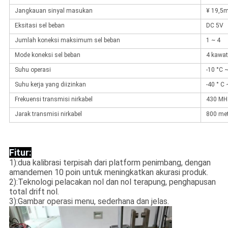
Jangkauan sinyal masukan
¥ 19,5
Eksitasi sel beban
DC 5V
Jumlah koneksi maksimum sel beban
1 ~ 4
Mode koneksi sel beban
4 kawat
Suhu operasi
-10 °C 
Suhu kerja yang diizinkan
-40 ° C 
Frekuensi transmisi nirkabel
430 MH
Jarak transmisi nirkabel
800 met
Fitur:
1):dua kalibrasi terpisah dari platform penimbang, dengan
amandemen 10 poin untuk meningkatkan akurasi produk.
2):Teknologi pelacakan nol dan nol terapung, penghapusan
total drift nol.
3):Gambar operasi menu, sederhana dan jelas.