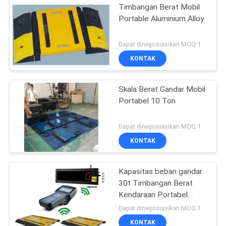
Timbangan Berat Mobil
Portable Aluminium Alloy
Dapat dinegosiasikan MOQ:1
KONTAK
Skala Berat Gandar Mobil
Portabel 10 Ton
Dapat dinegosiasikan MOQ:1
KONTAK
Kapasitas beban gandar
30t Timbangan Berat
Kendaraan Portabel
Nirkabel
Dapat dinegosiasikan MOQ:1
KONTAK