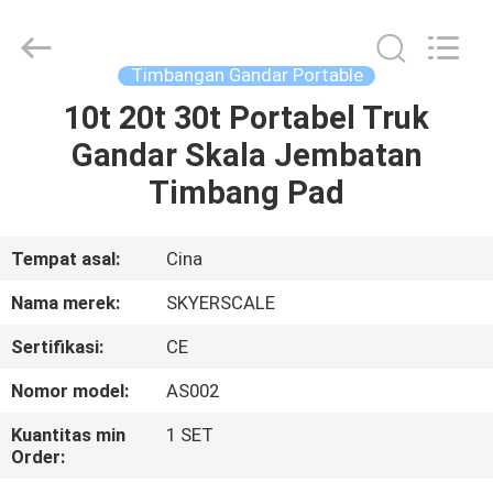
2026
Changzhou
Skyerscale
Co.,Limited.
All
Timbangan Gandar Portable
Rights
Reserved.
10t 20t 30t Portabel Truk
RUMAH
Gandar Skala Jembatan
PRODUK
Timbang Pad
VIDEO
Tempat asal:
Cina
Nama merek:
SKYERSCALE
TENTANG
Sertifikasi:
CE
KAMI
Nomor model:
AS002
TUR
Kuantitas min
1 SET
Order:
PABRIK