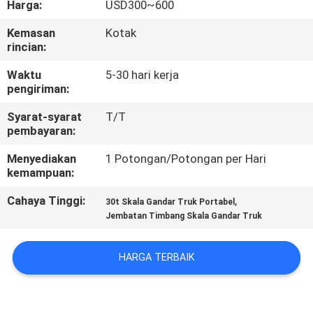
Harga:
USD300~600
KONTROL
Kemasan
Kotak
rincian:
KUALITAS
Waktu
5-30 hari kerja
pengiriman:
BERITA
Syarat-syarat
T/T
pembayaran:
KASUS-
Menyediakan
1 Potongan/Potongan per Hari
KASUS
kemampuan:
Cahaya Tinggi:
,
30t Skala Gandar Truk Portabel
MINTA
Jembatan Timbang Skala Gandar Truk
KUTIPAN
HARGA TERBAIK
SITEMAP