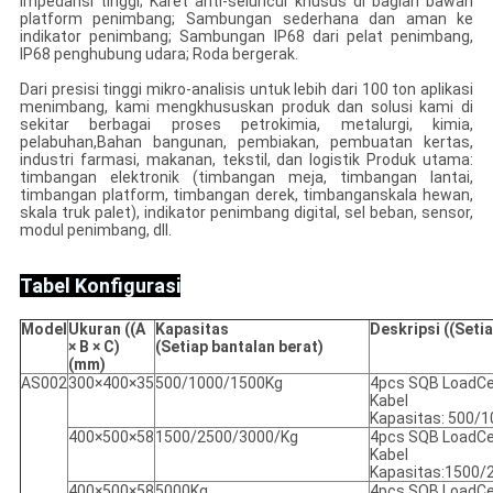
impedansi tinggi; Karet anti-seluncur khusus di bagian bawah
platform penimbang; Sambungan sederhana dan aman ke
indikator penimbang; Sambungan IP68 dari pelat penimbang,
IP68 penghubung udara; Roda bergerak.
Dari presisi tinggi mikro-analisis untuk lebih dari 100 ton aplikasi
menimbang, kami mengkhususkan produk dan solusi kami di
sekitar berbagai proses petrokimia, metalurgi, kimia,
pelabuhan,Bahan bangunan, pembiakan, pembuatan kertas,
industri farmasi, makanan, tekstil, dan logistik Produk utama:
timbangan elektronik (timbangan meja, timbangan lantai,
timbangan platform, timbangan derek, timbanganskala hewan,
skala truk palet), indikator penimbang digital, sel beban, sensor,
modul penimbang, dll.
Tabel Konfigurasi
Model
Ukuran ((A
Kapasitas
Deskripsi ((Seti
× B × C)
(Setiap bantalan berat)
(mm)
AS002
300×400×35
500/1000/1500Kg
4pcs SQB LoadCe
Kabel
Kapasitas: 500/
400×500×58
1500/2500/3000/Kg
4pcs SQB LoadCe
Kabel
Kapasitas:1500/
400×500×58
5000Kg
4pcs SQB LoadCe