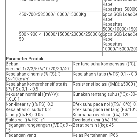
Kabel
Kapasitas: 5000K
450×700×58
5000/10000/15000Kg
6pcs SQB LoadCe
Kabel
Kapasitas:
5000/10000/150
500 × 900 ×
10000/15000/20000/25000Kg
6pcs SQB LoadCe
58
Kabel
Kapasitas:
10000/15000/20
Parameter Produk
Beban
Rentang suhu kompensasi ((°C):
nominal:1/2/3/5/6/10/20/30/40T
Kesalahan dinamis (% F.S): 3
Kesalahan statis (% F.S):0.1 ~ 0.3
(5~10km/h)
Kesalahan komprehensif statis
Resistensi isolasi ((MΩ): ≥5000 
((% F.S): 0,1 ~ 0.5
Kekuatan nominal ((mV/V):
Gunakan rentang suhu ((°C): -3
1,0±0.1
Non-linearity ((% F.S): 0.2
Efek suhu pada nol ((F.S/10°C): 0
Kesalahan di sudut: 0.2
Efek suhu pada rentang (F.S/10°C
Ulangi ((% F.S): 0.05
Keamanan overload ((%): 120
Saldo nol ((% F.S): ±1
Overload akhir ((%): 150
Tegangan rangsangan ((VDC): 9 ~
Berat bersih ((kg): 45
15
Tegangan yang
Kelas Pertahanan: IP66