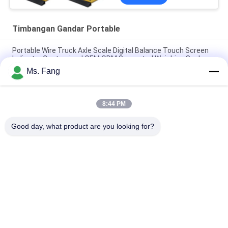
Timbangan Gandar Portable
Portable Wire Truck Axle Scale Digital Balance Touch Screen
Indicator Customized OEM ODM Supported Weighing Scales
Ms. Fang
Skala Portable Wireless untuk Truk 30 Ton Vehicle Weighing
Pads
8:44 PM
Digital Static Dynamic Portable Axle Car Weighing Scale
System Weigh Pad Wheel Beratnya 80 Ton
Good day, what product are you looking for?
Bad Request
Semua
Timbangan Berat 
Skala Berat Bench
Lantai
Timbangan Berat 
Timbangan Gandar 
Truk
Portable