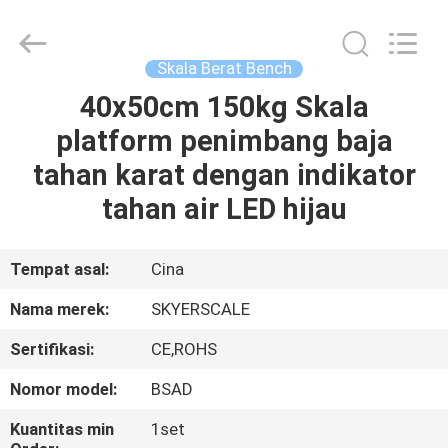
2026
Changzhou
Skyerscale
Co.,Limited.
All
Skala Berat Bench
Rights
Reserved.
40x50cm 150kg Skala
RUMAH
platform penimbang baja
PRODUK
tahan karat dengan indikator
tahan air LED hijau
VIDEO
Tempat asal:
Cina
TENTANG
Nama merek:
SKYERSCALE
KAMI
Sertifikasi:
CE,ROHS
TUR
Nomor model:
BSAD
PABRIK
Kuantitas min
1set