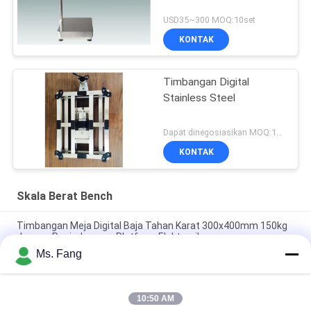
USD35~300 MOQ:10set
KONTAK
Timbangan Digital
Stainless Steel
Dapat dinegosiasikan MOQ:1set
KONTAK
Skala Berat Bench
Timbangan Meja Digital Baja Tahan Karat 300x400mm 150kg
dengan Penimbangan Platform Elektronik
Ms. Fang
50*60 Electronic Beam Balance Bench Electronic Digital
Platform Weighing Scales (Bandalan Balok Elektronik)
10:50 AM
Timbangan Bangku Tahan Air Baja Tahan Karat 30x40cm 304