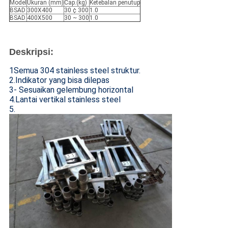
Model
Ukuran (mm)
Cap.(kg)
Ketebalan penutup
BSAD
300X400
30 ¢ 300
1.0
BSAD
400X500
30 ~ 300
1.0
Deskripsi
:
1Semua 304 stainless steel struktur.
2.Indikator yang bisa dilepas
3- Sesuaikan gelembung horizontal
4.Lantai vertikal stainless steel
5.