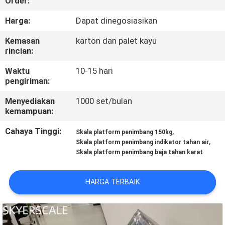
Order:
KONTROL
Harga:
Dapat dinegosiasikan
KUALITAS
Kemasan
karton dan palet kayu
rincian:
BERITA
Waktu
10-15 hari
pengiriman:
KASUS-
Menyediakan
1000 set/bulan
kemampuan:
KASUS
Cahaya Tinggi:
,
Skala platform penimbang 150kg
,
Skala platform penimbang indikator tahan air
MINTA
Skala platform penimbang baja tahan karat
KUTIPAN
HARGA TERBAIK
SITEMAP