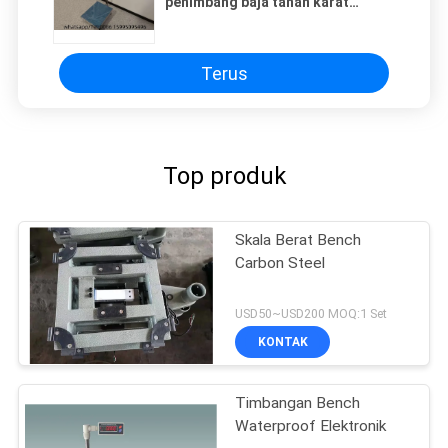
penimbang baja tahan karat
dengan indikator tahan air LED
hijau
Terus
Top produk
Skala Berat Bench
Carbon Steel
USD50~USD200 MOQ:1 Set
KONTAK
Timbangan Bench
Waterproof Elektronik