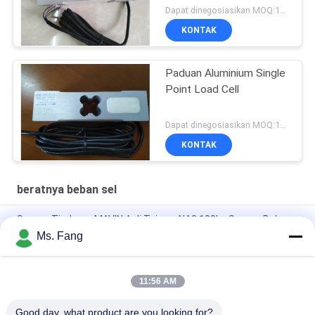
Dapat dinegosiasikan MOQ:10pcs
KONTAK
Paduan Aluminium Single
Point Load Cell
Dapat dinegosiasikan MOQ:10pcs
KONTAK
beratnya beban sel
Sensor Timbang MAVIN Asli Taiwan NA3 100kg Sensor Beban
Timbangan Meja
Ms. Fang
Sensor Gaya Digital & Sel Beban NA3 500kg
11:56 AM
Load Cell L6E3 Aluminum Alloy Electric Scales Weighing
Sensor Single Point Pressure Sensor C3 Weighing Sensor
Good day, what product are you looking for?