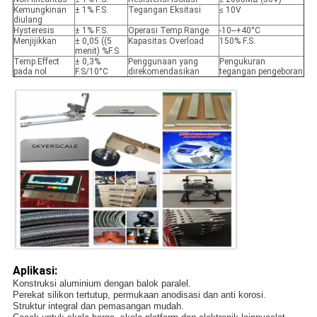
Kemungkinan
± 1% F.S.
Tegangan Eksitasi
≤ 10V
diulang
Hysteresis
± 1% F.S.
Operasi Temp.Range
-10--+40°C
Menjijikkan
± 0,05 ((5
Kapasitas Overload
150% F.S.
menit) %F.S
Temp.Effect
± 0,3%
Penggunaan yang
Pengukuran
pada nol
F.S/10°C
direkomendasikan
tegangan pengeboran
Aplikasi:
Konstruksi aluminium dengan balok paralel.
Perekat silikon tertutup, permukaan anodisasi dan anti korosi.
Struktur integral dan pemasangan mudah.