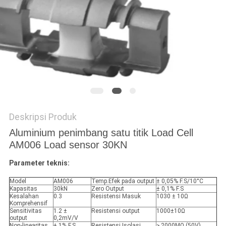
PRIVACY
POLICY
Deskripsi Produk
Aluminium penimbang satu titik Load Cell
AM006 Load sensor 30KN
Parameter teknis:
Model
AM006
Temp.Efek pada output
± 0,05% F.S/10°C
Kapasitas
30kN
Zero Output
± 0,1% F.S
Kesalahan
0.3
Resistensi Masuk
1030 ± 10Ω
Komprehensif
Sensitivitas
1.2 ±
Resistensi output
1000±10Ω
output
0,2mV/V
Non-linearitas
± 1% F.S.
Resistensi Isolasi
≥ 2000MΩ (50V)