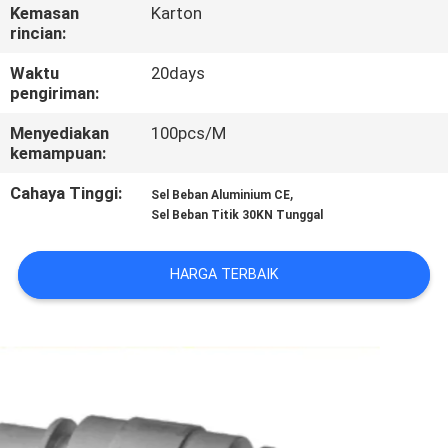
Kemasan
Karton
rincian:
KONTROL
KUALITAS
Waktu
20days
pengiriman:
Menyediakan
100pcs/M
BERITA
kemampuan:
Cahaya Tinggi:
,
Sel Beban Aluminium CE
KASUS-
Sel Beban Titik 30KN Tunggal
KASUS
HARGA TERBAIK
MINTA
KUTIPAN
SITEMAP