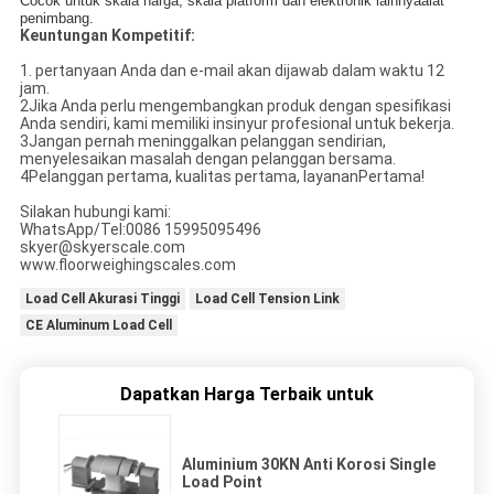
Cocok untuk skala harga, skala platform dan elektronik lainnya
alat
penimbang.
Keuntungan Kompetitif:
1. pertanyaan Anda dan e-mail akan dijawab dalam waktu 12
jam.
2Jika Anda perlu mengembangkan produk dengan spesifikasi
Anda sendiri, kami memiliki insinyur profesional untuk bekerja.
3Jangan pernah meninggalkan pelanggan sendirian,
menyelesaikan masalah dengan pelanggan bersama.
4Pelanggan pertama, kualitas pertama, layanan
Pertama!
Silakan hubungi kami:
WhatsApp/Tel:0086 15995095496
skyer@skyerscale.com
www.floorweighingscales.com
Load Cell Akurasi Tinggi
Load Cell Tension Link
CE Aluminum Load Cell
Dapatkan Harga Terbaik untuk
Aluminium 30KN Anti Korosi Single
Load Point