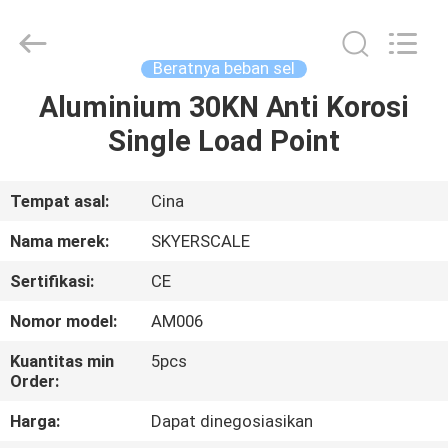
2026
Changzhou
Skyerscale
Co.,Limited.
All
Beratnya beban sel
Rights
Reserved.
Aluminium 30KN Anti Korosi
RUMAH
Single Load Point
PRODUK
Tempat asal:
Cina
VIDEO
Nama merek:
SKYERSCALE
Sertifikasi:
CE
TENTANG
Nomor model:
AM006
KAMI
Kuantitas min
5pcs
Order:
TUR
Harga:
Dapat dinegosiasikan
PABRIK