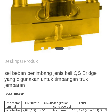
PRIVACY
POLICY
Deskripsi Produk
sel beban penimbang jenis keli QS Bridge
yang digunakan untuk timbangan truk
jembatan
Spesifikasi:
Pengecatan
5/10/20/25/30/40/50t
Jangkauan
-30~+70°C
nominal:
suhu operasi:
Sensitivitas:
(2,0±0,1%) mV/V
Max. aman
150, 120 (40 ~ 50 t) % F.S