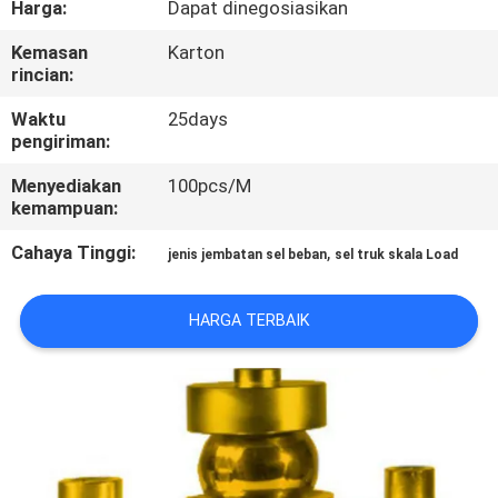
Harga:
Dapat dinegosiasikan
KONTROL
Kemasan
Karton
rincian:
KUALITAS
Waktu
25days
pengiriman:
BERITA
Menyediakan
100pcs/M
kemampuan:
KASUS-
Cahaya Tinggi:
,
jenis jembatan sel beban
sel truk skala Load
KASUS
HARGA TERBAIK
MINTA
KUTIPAN
SITEMAP