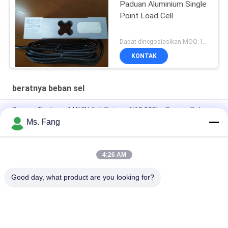
Paduan Aluminium Single
Point Load Cell
Dapat dinegosiasikan MOQ:10pcs
KONTAK
beratnya beban sel
Sensor Timbang MAVIN Asli Taiwan NA3 100kg Sensor Beban
Timbangan Meja
Ms. Fang
Sensor Gaya Digital & Sel Beban NA3 500kg
4:26 AM
Load Cell L6E3 Aluminum Alloy Electric Scales Weighing
Sensor Single Point Pressure Sensor C3 Weighing Sensor
Good day, what product are you looking for?
Bad Request
Semua
Timbangan Berat 