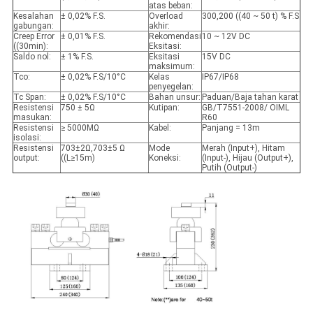
atas beban:
Kesalahan
± 0,02% F.S.
Overload
300,200 ((40 ~ 50 t) % F.S
gabungan:
akhir:
Creep Error
± 0,01% F.S.
Rekomendasi
10 ~ 12V DC
((30min):
Eksitasi:
Saldo nol:
± 1% F.S.
Eksitasi
15V DC
maksimum:
Tco:
± 0,02% F.S/10°C
Kelas
IP67/IP68
penyegelan:
Tc Span:
± 0,02% F.S/10°C
Bahan unsur:
Paduan/Baja tahan karat
Resistensi
750 ± 5Ω
Kutipan:
GB/T7551-2008/ OIML
masukan:
R60
Resistensi
≥ 5000MΩ
Kabel:
Panjang = 13m
isolasi:
Resistensi
703±2Ω,703±5 Ω
Mode
Merah (Input+), Hitam
output:
((L≥15m)
Koneksi:
(Input-), Hijau (Output+),
Putih (Output-)