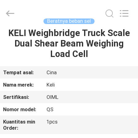
2026
Changzhou
Skyerscale
Co.,Limited.
All
Beratnya beban sel
Rights
Reserved.
KELI Weighbridge Truck Scale
RUMAH
Dual Shear Beam Weighing
PRODUK
Load Cell
VIDEO
Tempat asal:
Cina
Nama merek:
Keli
TENTANG
Sertifikasi:
OIML
KAMI
Nomor model:
QS
TUR
Kuantitas min
1pcs
Order:
PABRIK