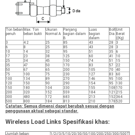
Ton beban
Max. Ton
Ukuran
Panjang
Luas
Bolt
Unit
penuh
beban bukti
Normal A
bagian dalam
bagian
Dia.
Berat
B
dalam
((Kg)
3
4.2
25
85
43
28
3
6
8
25
85
43
28
3
10
14
32
95
51
35
6
17
23
38
125
60
41
10
25
34
45
150
74
51
15
35
47
50
170
83
57
22
50
67
65
200
105
70
40
75
100
75
230
127
83
60
100
134
89
270
146
95
100
120
150
90
290
154
95
130
150
180
104
330
155
108
170
200
320
152
559
184
121
215
300
480
172
683
213
152
364
500
800
184
813
210
178
520
Catatan: Semua dimensi dapat berubah sesuai dengan
penggunaan aktual sebagai standar.
Wireless Load Links Spesifikasi khas:
Jumlah beban:
1/2//3/5/10/20/30/50/100/200/250/300/500T