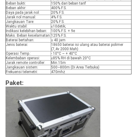
Beban bukti:
150% dari beban tarif
Beban akhir:
400% F.S.
Daya pada jarak nol:
20% F.S.
Jarak nol manual:
4% F.S.
Jangkauan Tare:
20% F.S.
Waktu stabil:
≤10detik;
Indikasi kelebihan beban:
100% F.S. + 9e
Maks. Beban keselamatan:
125% F.S.
Baterai bertahan:
≥ 40 jam
Jenis baterai:
18650 baterai isi ulang atau baterai polimer
(7,4v 2000 Mah)
Operasi Temp.:
- 10°C ~ + 40°C
Kelembaban operasi:
≤85% RH di bawah 20°C
Jarak remote controller:
Min.15m
Jangkauan sistem:
500~800m (Di Area Terbuka)
Frekuensi telemetri:
470mhz
Paket: