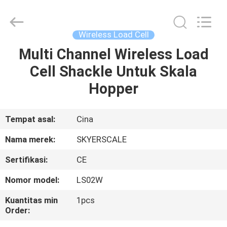
2026
Changzhou
Skyerscale
Co.,Limited.
All
Wireless Load Cell
Rights
Reserved.
Multi Channel Wireless Load
RUMAH
Cell Shackle Untuk Skala
PRODUK
Hopper
VIDEO
Tempat asal:
Cina
Nama merek:
SKYERSCALE
TENTANG
Sertifikasi:
CE
KAMI
Nomor model:
LS02W
TUR
Kuantitas min
1pcs
Order:
PABRIK