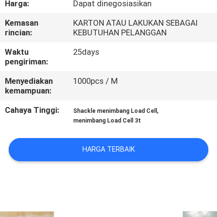
Harga:
Dapat dinegosiasikan
KONTROL
Kemasan
KARTON ATAU LAKUKAN SEBAGAI
rincian:
KEBUTUHAN PELANGGAN
KUALITAS
Waktu
25days
pengiriman:
BERITA
Menyediakan
1000pcs / M
kemampuan:
KASUS-
Cahaya Tinggi:
,
Shackle menimbang Load Cell
KASUS
menimbang Load Cell 3t
MINTA
HARGA TERBAIK
KUTIPAN
SITEMAP