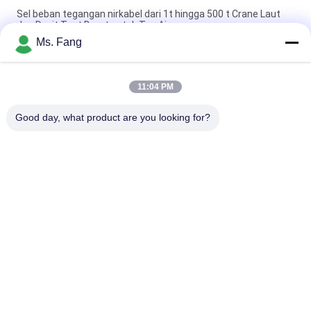
Sel beban tegangan nirkabel dari 1t hingga 500 t Crane Laut
dan Davit Test Berat untuk Tas Air
Ms. Fang
LCD Digital Wireless Tension Load Cell Dynamometer Crane
Scale Load Cell 10 Ton
11:04 PM
50 ton tes tes nirkabel beban nirkabel tautan sel tautan
dinamometer
Good day, what product are you looking for?
Bad Request
Semua
Timbangan Berat 
Skala Berat Bench
Lantai
Timbangan Berat 
Timbangan Gandar 
Truk
Portable
Timbangan Truk 
Skala Berat Digital
Pallet
Skala Saldo 