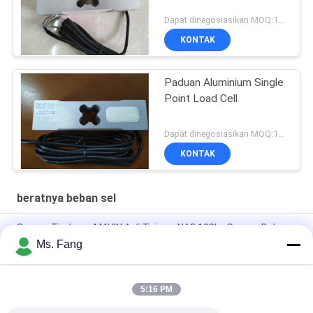
Dapat dinegosiasikan MOQ:10pcs
KONTAK
Paduan Aluminium Single
Point Load Cell
Dapat dinegosiasikan MOQ:10pcs
KONTAK
beratnya beban sel
Sensor Timbang MAVIN Asli Taiwan NA3 100kg Sensor Beban
Timbangan Meja
Ms. Fang
Sensor Gaya Digital & Sel Beban NA3 500kg
5:16 PM
Load Cell L6E3 Aluminum Alloy Electric Scales Weighing
Sensor Single Point Pressure Sensor C3 Weighing Sensor