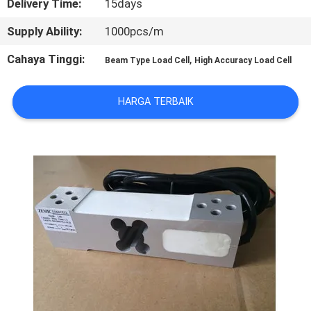
Delivery Time:
15days
KONTROL
Supply Ability:
1000pcs/m
KUALITAS
Cahaya Tinggi:
,
Beam Type Load Cell
High Accuracy Load Cell
BERITA
HARGA TERBAIK
KASUS-
KASUS
MINTA
KUTIPAN
SITEMAP