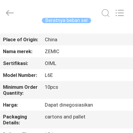
2026
Changzhou
Skyerscale
Co.,Limited.
All
Beratnya beban sel
Rights
Reserved.
RUMAH
Place of Origin:
China
PRODUK
Nama merek:
ZEMIC
Sertifikasi:
OIML
VIDEO
Model Number:
L6E
TENTANG
Minimum Order
10pcs
Quantity:
KAMI
Harga:
Dapat dinegosiasikan
TUR
Packaging
cartons and pallet
Details:
PABRIK